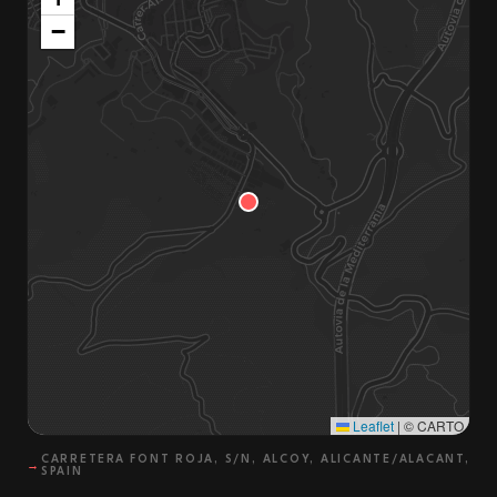
−
Leaflet
|
© CARTO
CARRETERA FONT ROJA, S/N, ALCOY, ALICANTE/ALACANT,
→
SPAIN