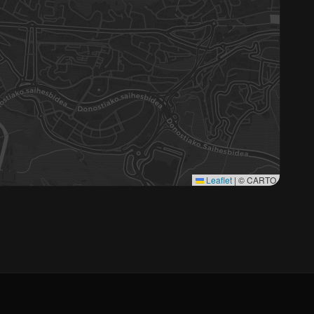
Leaflet
|
© CARTO