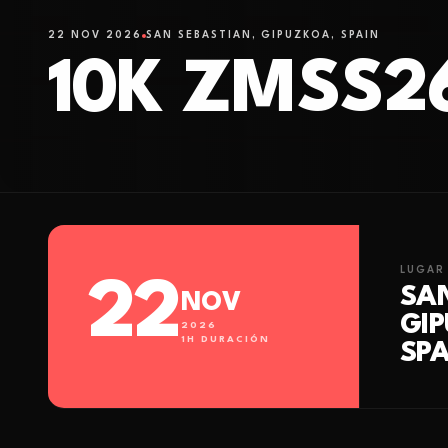
22 NOV 2026
SAN SEBASTIAN, GIPUZKOA, SPAIN
10K ZMSS2
LUGAR
22
SAN
NOV
GI
2026
1
H DURACIÓN
SPA