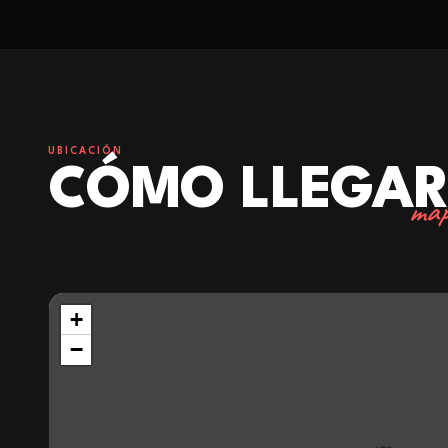
UBICACIÓN
CÓMO LLEGA
map
+
−