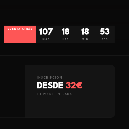
CUENTA ATRÁS
107
18
18
52
DÍAS
HRS
MIN
SEG
INSCRIPCIÓN
DESDE
32€
1
TIPO
DE ENTRADA