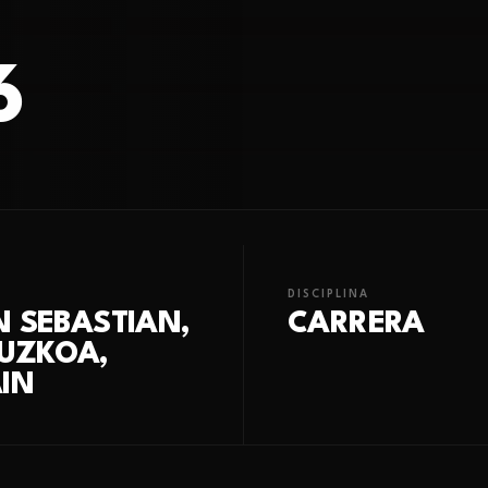
6
DISCIPLINA
 SEBASTIAN,
CARRERA
PUZKOA,
IN