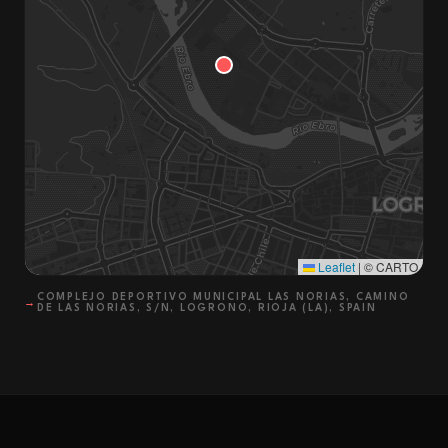
Leaflet
|
© CARTO
COMPLEJO DEPORTIVO MUNICIPAL LAS NORIAS, CAMINO
→
DE LAS NORIAS, S/N, LOGRONO, RIOJA (LA), SPAIN