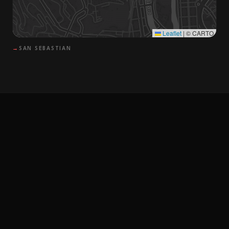
Leaflet
|
© CARTO
→
SAN SEBASTIAN