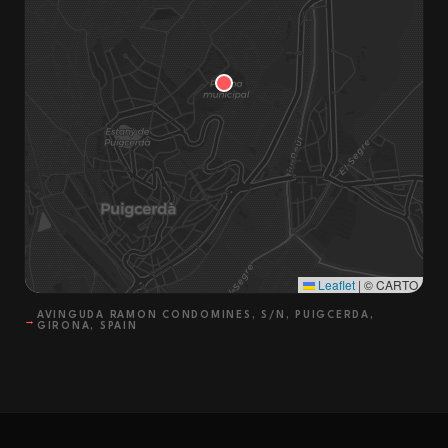
Leaflet
|
© CARTO
AVINGUDA RAMON CONDOMINES, S/N, PUIGCERDA,
→
GIRONA, SPAIN