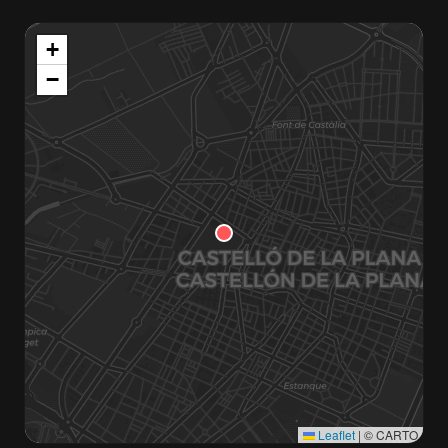
+
−
Leaflet
|
© CARTO