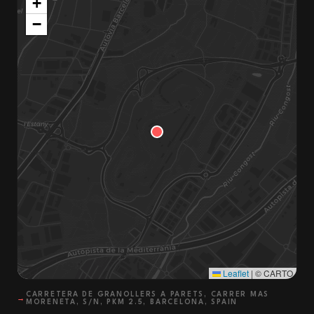
+
−
Leaflet
|
© CARTO
CARRETERA DE GRANOLLERS A PARETS, CARRER MAS
→
MORENETA, S/N, PKM 2.5, BARCELONA, SPAIN