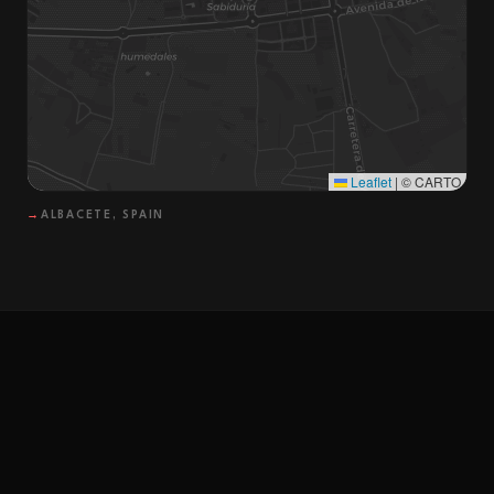
Leaflet
|
© CARTO
→
ALBACETE, SPAIN