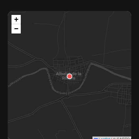
+
−
Leaflet
|
© CARTO