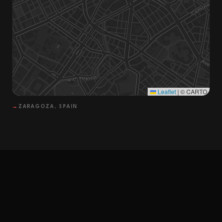
Leaflet
|
© CARTO
→
ZARAGOZA, SPAIN