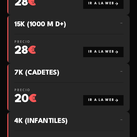
28
€
IR A LA WEB
15K (1000 M D+)
→
PRECIO
28
€
IR A LA WEB
7K (CADETES)
→
PRECIO
20
€
IR A LA WEB
4K (INFANTILES)
→