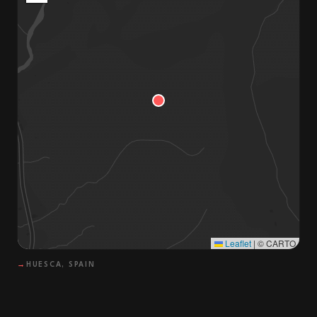
Leaflet
|
© CARTO
→
HUESCA, SPAIN