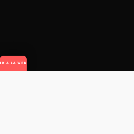
IR A LA WEB
winto
.
© Winto.app - All rights reserved.
Contacto