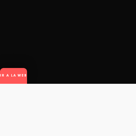
IR A LA WEB
winto
.
© Winto.app - All rights reserved.