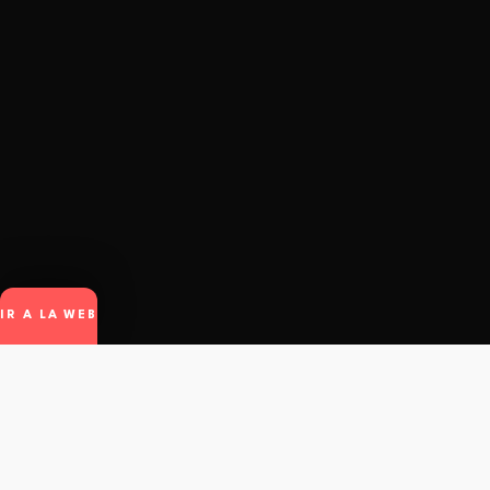
IR A LA WEB
winto
.