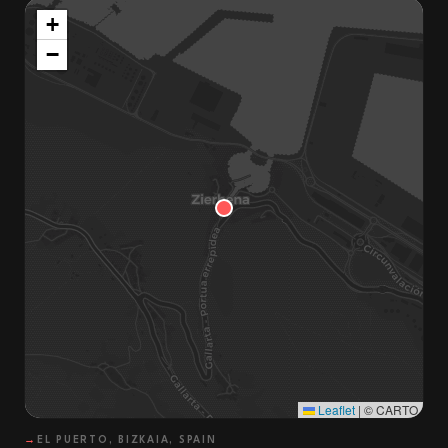
+
−
Leaflet
|
© CARTO
→
EL PUERTO, BIZKAIA, SPAIN