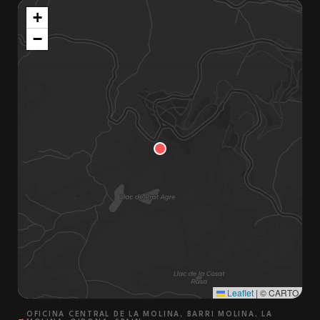
+
−
Leaflet
|
© CARTO
OFICINA CENTRAL DE LA MOLINA, BARRI MOLINA, LA
→