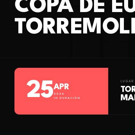
COPA DE EU
TORREMOLI
25
LUGAR
APR
TO
2026
MA
1
H DURACIÓN