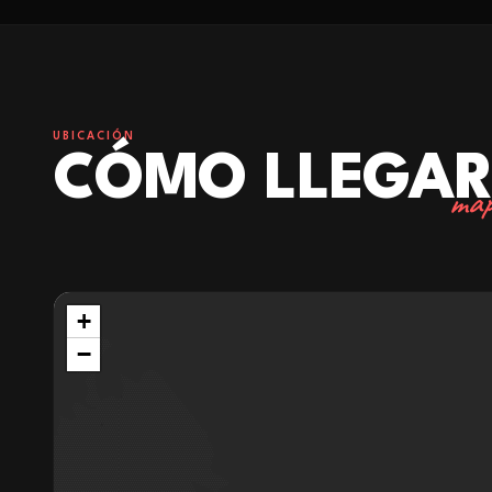
UBICACIÓN
CÓMO LLEGA
map
+
−