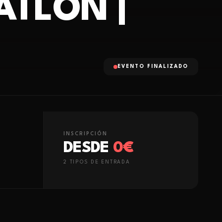
ATLÓN |
EVENTO FINALIZADO
INSCRIPCIÓN
DESDE
0€
2
TIPO
S
DE ENTRADA