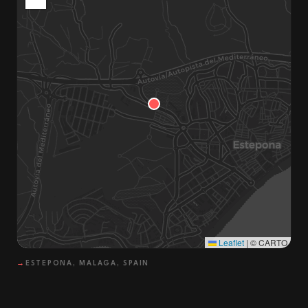
Leaflet
|
© CARTO
→
ESTEPONA, MALAGA, SPAIN