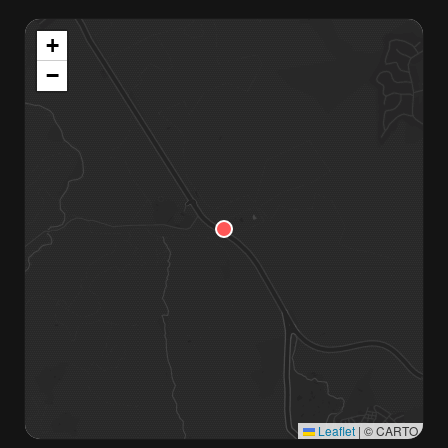
+
−
Leaflet
|
© CARTO