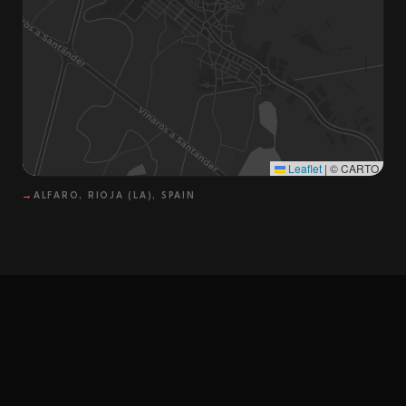
Leaflet
|
© CARTO
→
ALFARO, RIOJA (LA), SPAIN