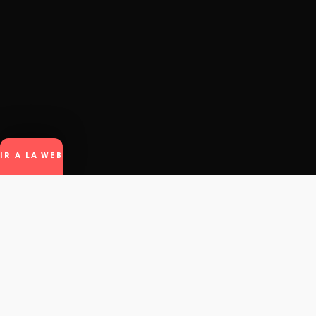
IR A LA WEB
winto
.
© Winto.app - All rights reserved.