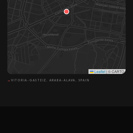
Leaflet
|
© CARTO
→
VITORIA-GASTEIZ, ARABA-ALAVA, SPAIN