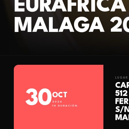
EURAFRICA
MALAGA 2
LUGAR
CA
30
512
OCT
FER
2026
1
H DURACIÓN
S/N
MA