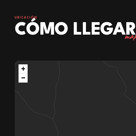
UBICACIÓN
CÓMO LLEGA
map
+
−