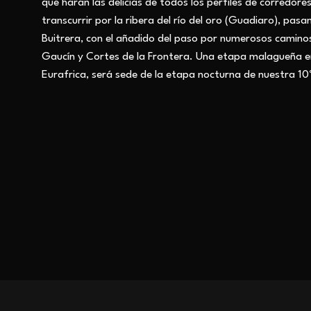
que harán las delicias de todos los perfiles de corredore
transcurrir por la ribera del río del oro (Guadiaro), pa
Buitrera, con el añadido del paso por numerosos caminos 
Gaucín y Cortes de la Frontera. Una etapa malagueña en
Eurafrica, será sede de la etapa nocturna de nuestra 10ª