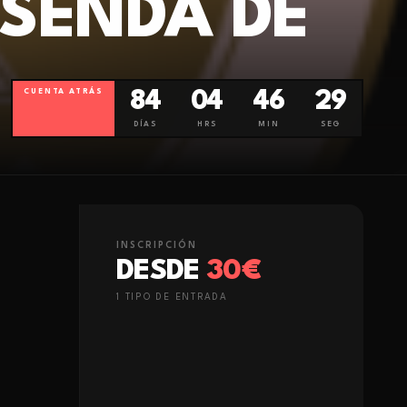
 SENDA DE
CUENTA ATRÁS
84
04
46
28
DÍAS
HRS
MIN
SEG
INSCRIPCIÓN
DESDE
30€
1
TIPO
DE ENTRADA