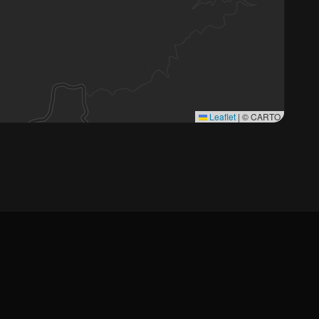
Leaflet
|
© CARTO