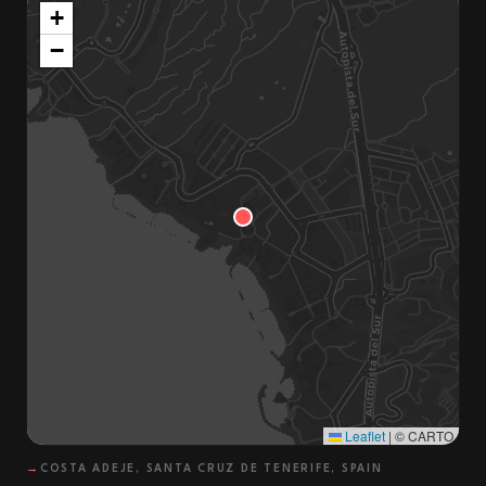
+
−
Leaflet
|
© CARTO
→
COSTA ADEJE, SANTA CRUZ DE TENERIFE, SPAIN