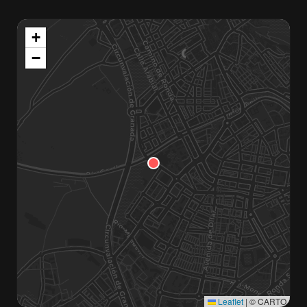
+
−
Leaflet
|
© CARTO