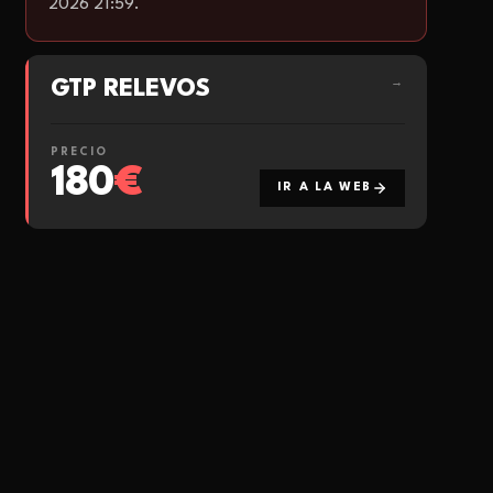
2026 21:59.
GTP RELEVOS
→
PRECIO
180
€
IR A LA WEB