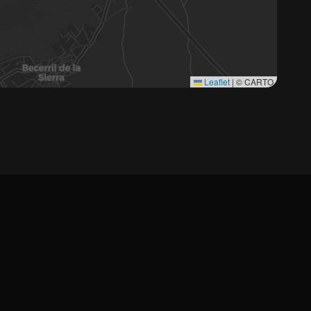
Leaflet
|
© CARTO