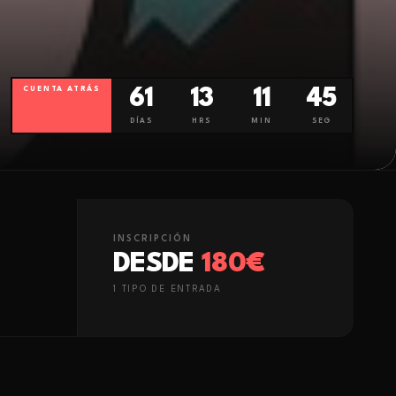
CUENTA ATRÁS
61
13
11
43
DÍAS
HRS
MIN
SEG
INSCRIPCIÓN
DESDE
180€
1
TIPO
DE ENTRADA