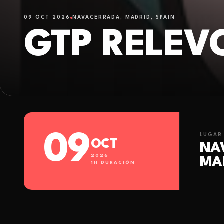
09 OCT 2026
NAVACERRADA, MADRID, SPAIN
GTP RELEV
09
LUGAR
OCT
NA
2026
MAD
1
H DURACIÓN