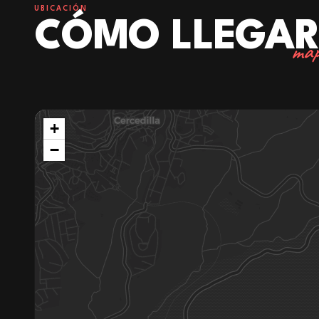
UBICACIÓN
CÓMO LLEGA
map
+
−