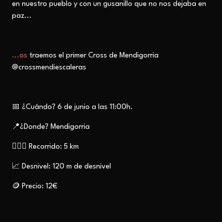
en nuestro pueblo
y con un gusanillo que no nos dejaba en
paz...
...os
traemos el primer Cross de Mendigorria
@crossmendiescaleras
📅 ¿Cuándo? 6 de junio a las 11:00h.
📍¿Donde? Mendigorria
🏃🏽‍♂️ Recorrido: 5 km
📈 Desnivel: 120 m de desnivel
🪙
Precio: 12€