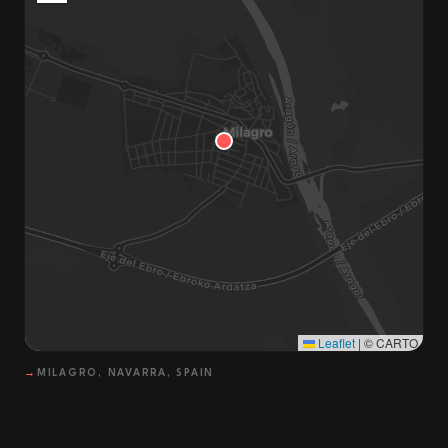
Leaflet
|
© CARTO
→
MILAGRO, NAVARRA, SPAIN