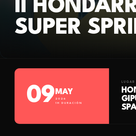
II HONDAR
SUPER SPRI
LUGAR
09
HON
MAY
GI
2026
1
H DURACIÓN
SPA