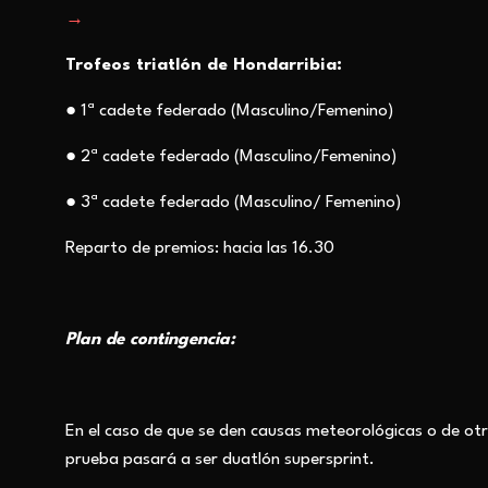
Trofeos triatlón de Hondarribia:
●
1ª cadete federado (Masculino/Femenino)
●
2ª cadete federado (Masculino/Femenino)
●
3ª cadete federado (Masculino/ Femenino)
Reparto de premios: hacia las 16.30
Plan de contingencia:
En el caso de que se den causas meteorológicas o de ot
prueba pasará a ser duatlón supersprint.