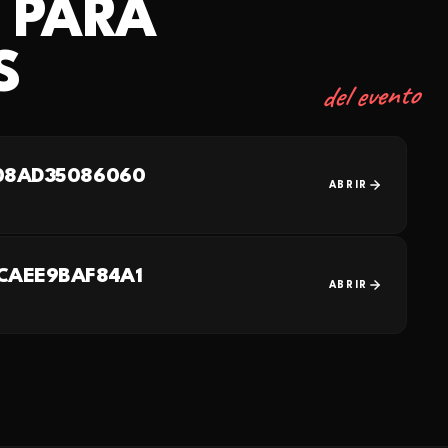
 PARA
S
del evento
 08AD35086060
ABRIR
 CAEE9BAF84A1
ABRIR