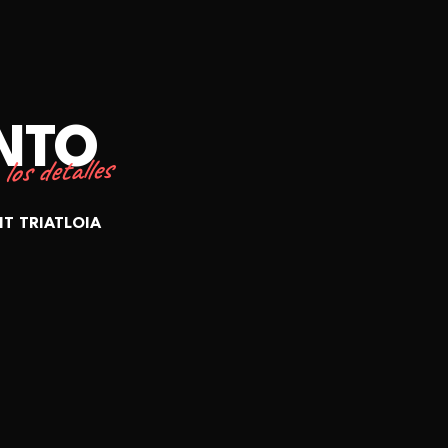
ENTO
los detalles
T TRIATLOIA