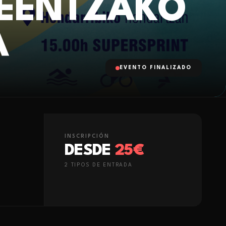
TEENTZAKO
A
EVENTO FINALIZADO
INSCRIPCIÓN
DESDE
25€
2
TIPO
S
DE ENTRADA