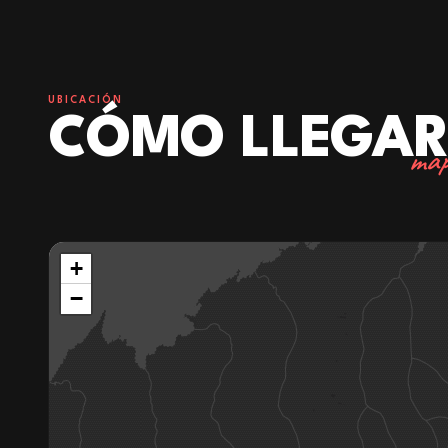
UBICACIÓN
CÓMO LLEGA
map
+
−