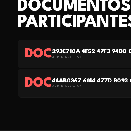
DOCUMENTOS
PARTICIPANTE
DOC
293E710A 4F52 47F3 94D0
ABRIR ARCHIVO
DOC
44AB0367 6144 477D B093
ABRIR ARCHIVO