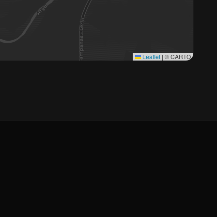
Leaflet
|
© CARTO