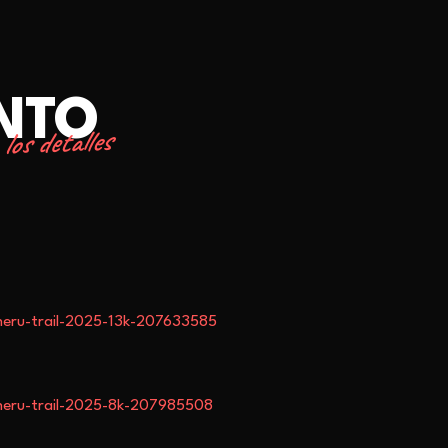
ENTO
los detalles
neru-trail-2025-13k-207633585
neru-trail-2025-8k-207985508