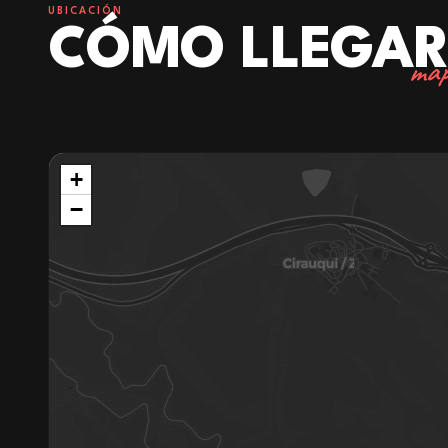
UBICACIÓN
CÓMO LLEGA
map
+
−