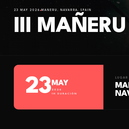
23 MAY 2026
MANERU, NAVARRA, SPAIN
III MAÑERU
23
LUGAR
MAY
MA
2026
NA
1
H DURACIÓN