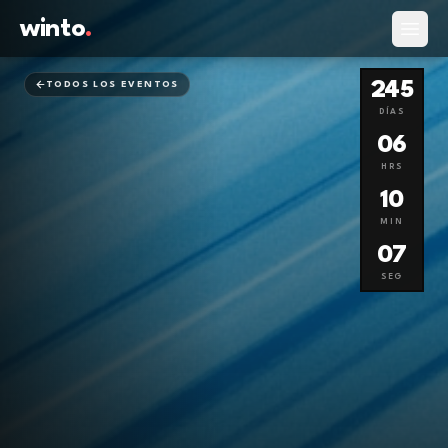
winto
.
Abrir
245
TODOS LOS EVENTOS
DÍAS
06
HRS
10
MIN
07
SEG