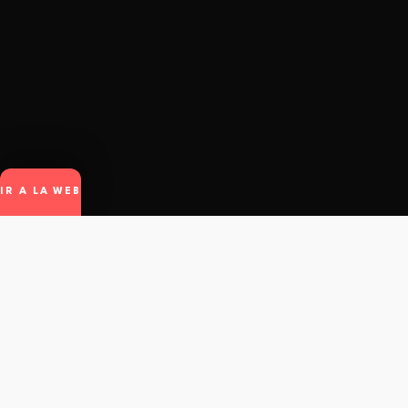
IR A LA WEB
winto
.
© Winto.app - All rights reserved.
Contacto