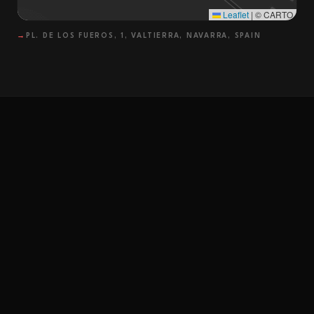
Leaflet
|
© CARTO
→
PL. DE LOS FUEROS, 1, VALTIERRA, NAVARRA, SPAIN