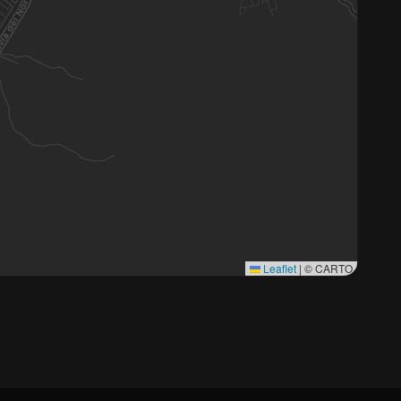
Leaflet
|
© CARTO