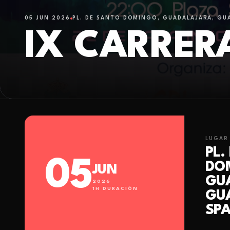
05 JUN 2026
PL. DE SANTO DOMINGO, GUADALAJARA, GUA
IX CARRE
LUGAR
PL.
05
DO
JUN
GU
2026
1
H DURACIÓN
GU
SPA