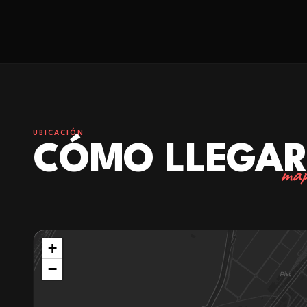
UBICACIÓN
CÓMO LLEGA
map
+
−