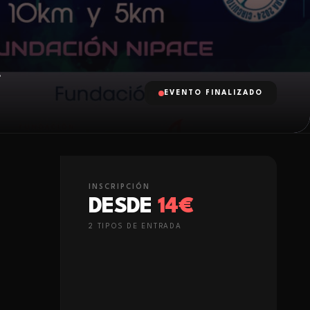
A
EVENTO FINALIZADO
INSCRIPCIÓN
DESDE
14€
2
TIPO
S
DE ENTRADA