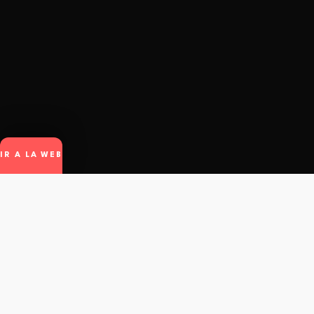
IR A LA WEB
winto
.
© Winto.app - All rights reserved.