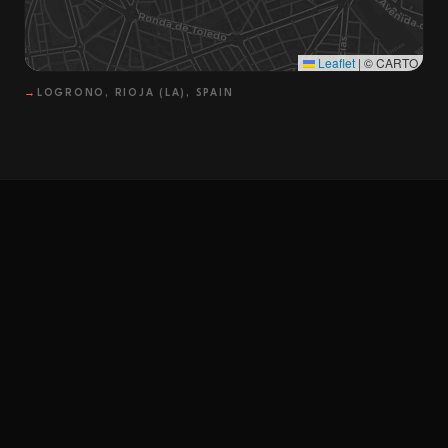
Leaflet
|
© CARTO
→
LOGRONO, RIOJA (LA), SPAIN