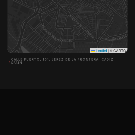
Leaflet
|
© CARTO
CALLE PUERTO, 101, JEREZ DE LA FRONTERA, CADIZ,
→
SPAIN