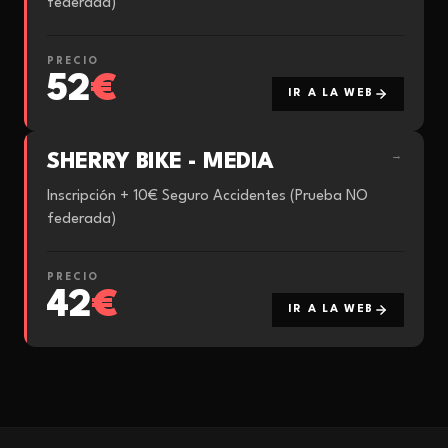
federada)​
PRECIO
52
€
IR A LA WEB
SHERRY BIKE - MEDIA
→
Inscripción + 10€ Seguro Accidentes (Prueba NO
federada)​
PRECIO
42
€
IR A LA WEB