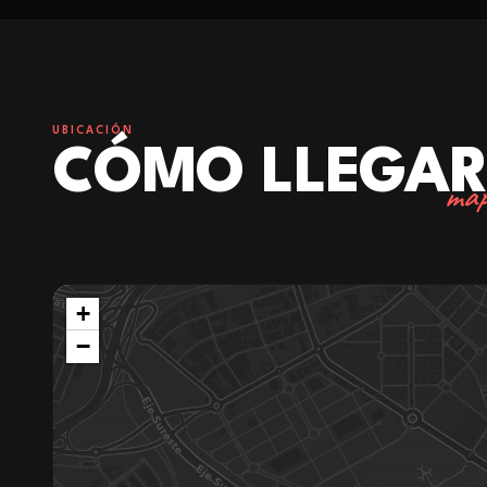
UBICACIÓN
CÓMO LLEGA
map
+
−