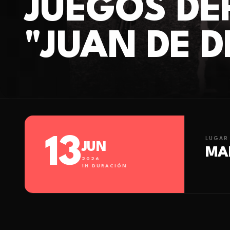
JUEGOS DE
"JUAN DE 
13
LUGAR
JUN
MAD
2026
1
H DURACIÓN