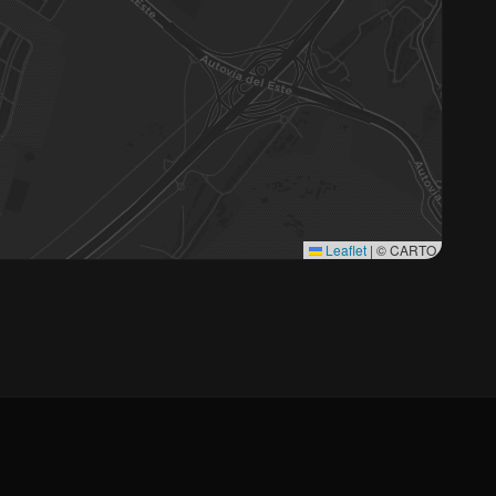
Leaflet
|
© CARTO