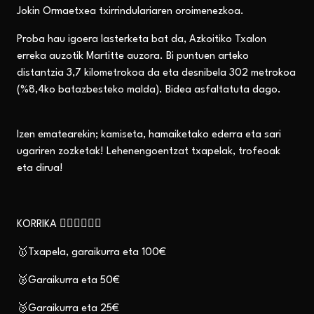
Jokin Ormaetxea txirrindulariaren oroimenezkoa.
Proba hau igoera lasterketa bat da, Azkoitiko Txalon
erreka auzotik Martitte auzora. Bi puntuen arteko
distantzia 3,7 kilometrokoa da eta desnibela 302 metrokoa
(%8,4ko batazbesteko malda). Bidea asfaltatuta dago.
Izen ematearekin; kamiseta, hamaiketako ederra eta sari
ugariren zozketak! Lehenengoentzat txapelak, trofeoak
eta dirua!
KORRIKA 🏃🏼‍♀️🏃🏽‍♂️
🥇Txapela, garaikurra eta 100€
🥈Garaikurra eta 50€
🥉Garaikurra eta 25€