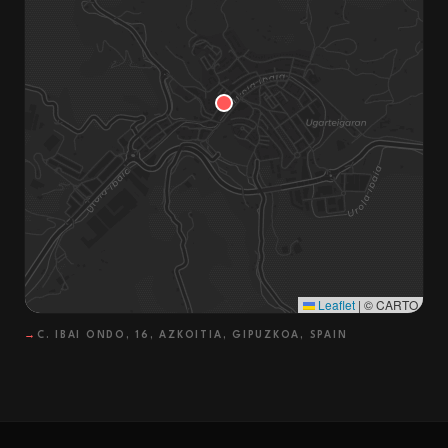
Leaflet
|
© CARTO
→
C. IBAI ONDO, 16, AZKOITIA, GIPUZKOA, SPAIN