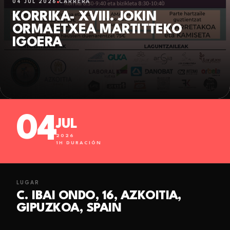
04 JUL 2026
CARRERA
KORRIKA- XVIII. JOKIN
ORMAETXEA MARTITTEKO
IGOERA
04
JUL
2026
1
H DURACIÓN
LUGAR
C. IBAI ONDO, 16, AZKOITIA,
GIPUZKOA, SPAIN