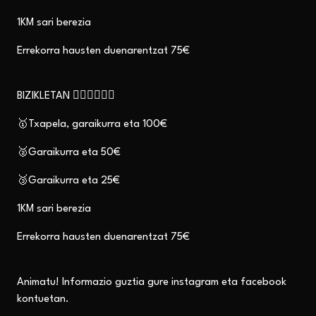
1KM sari berezia
Errekorra hausten duenarentzat 75€
BIZIKLETAN 🚴🏽‍♂️🚴🏼‍♀️
🥇
Txapela, garaikurra eta 100€
🥈Garaikurra eta 50€
🥉Garaikurra eta 25€
1KM sari berezia
Errekorra hausten duenarentzat 75€
Animatu! Informazio guztia gure instagram eta facebook
kontuetan.