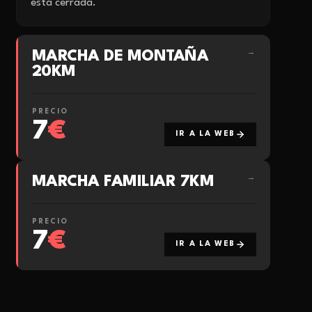
está cerrada.
MARCHA DE MONTAÑA
→
20KM
PRECIO
7
€
IR A LA WEB
MARCHA FAMILIAR 7KM
→
PRECIO
7
€
IR A LA WEB