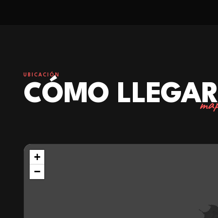
UBICACIÓN
CÓMO LLEGA
map
+
−