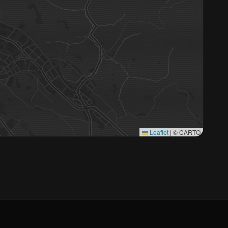
Leaflet
|
© CARTO