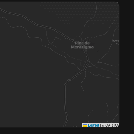
Leaflet
|
© CARTO