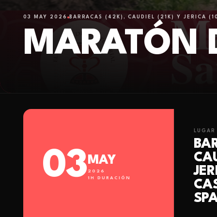
03 MAY 2026
BARRACAS (42K), CAUDIEL (21K) Y JERICA (
MARATÓN D
LUGAR
BAR
03
CAU
MAY
JER
2026
1
H DURACIÓN
CA
SPA