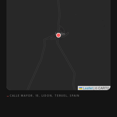
Leaflet
|
© CARTO
→
CALLE MAYOR, 15, LIDON, TERUEL, SPAIN