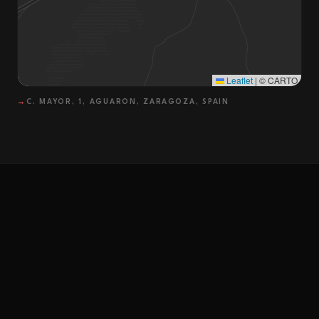
Leaflet
|
© CARTO
→
C. MAYOR, 1, AGUARON, ZARAGOZA, SPAIN