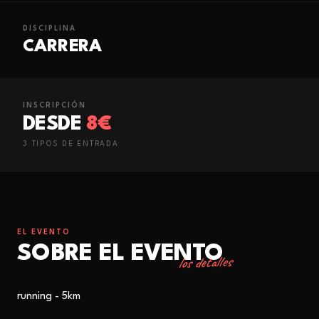
DISCIPLINA
CARRERA
INSCRIPCIÓN
DESDE
8€
3
TIPO
S
DE ENTRADA
EL EVENTO
SOBRE EL EVENTO
los detalles
running - 5km