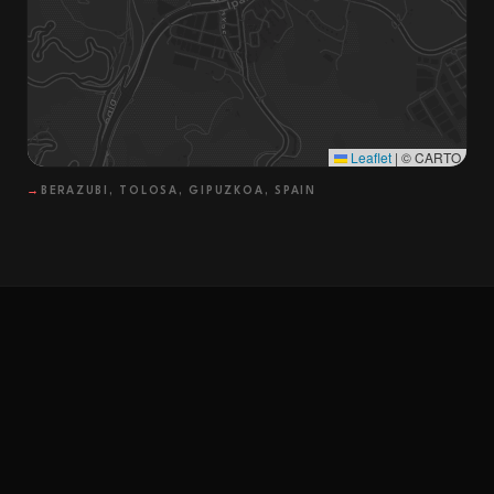
Leaflet
|
© CARTO
→
BERAZUBI, TOLOSA, GIPUZKOA, SPAIN