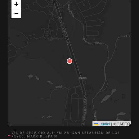
+
−
Leaflet
|
© CARTO
VÍA DE SERVICIO A-1, KM 28, SAN SEBASTIÁN DE LOS
→
REYES, MADRID, SPAIN