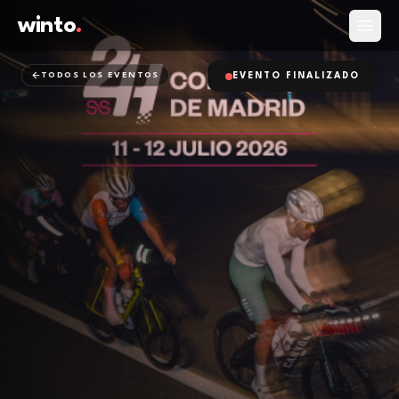
winto
.
Abrir
TODOS LOS EVENTOS
EVENTO FINALIZADO