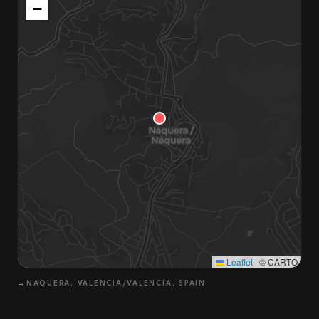
−
Leaflet
|
© CARTO
→
NAQUERA, VALENCIA/VALENCIA, SPAIN