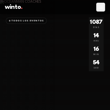
winto
.
Abrir
1087
TODOS LOS EVENTOS
DÍAS
14
HRS
16
MIN
54
SEG