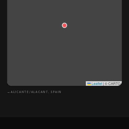
Leaflet
|
© CARTO
→
ALICANTE/ALACANT, SPAIN