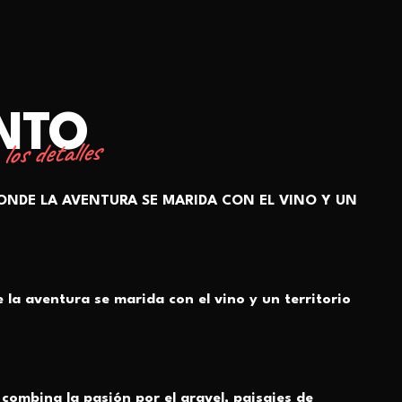
ENTO
los detalles
DONDE LA AVENTURA SE MARIDA CON EL VINO Y UN
 la aventura se marida con el vino y un territorio
 combina la pasión por el gravel, paisajes de