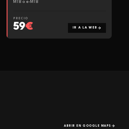
MTB o e-MTB
PRECIO
59
€
IR A LA WEB
ABRIR EN GOOGLE MAPS