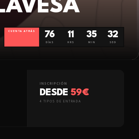
ALAVESA
CUENTA ATRÁS
76
11
35
30
DÍAS
HRS
MIN
SEG
INSCRIPCIÓN
DESDE
59€
4
TIPO
S
DE ENTRADA