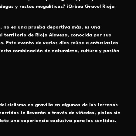
degas y restos megalítico
s? ¡Orbea Gravel Rioja
n, no es una prueba deportiva más, es una
l territorio de Rioja Alavesa, conocida por sus
s. Este evento de varios días reúne a entusiastas
fecta combinación de naturaleza, cultura y pasión
l ciclismo en gravilla en algunos de los terrenos
rridos te llevarán a través de viñedos, pistas sin
dote una experiencia exclusiva para los sentidos.