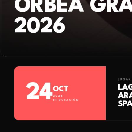
ORBEA GRA
2026
LUGAR
24
LA
OCT
AR
2026
1
H DURACIÓN
SPA