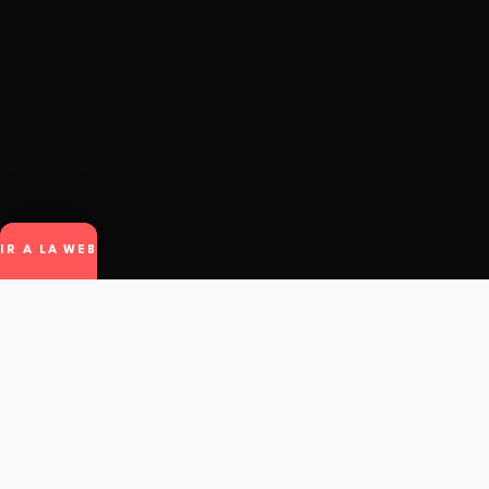
IR A LA WEB
winto
.
© Winto.app - All rights reserved.