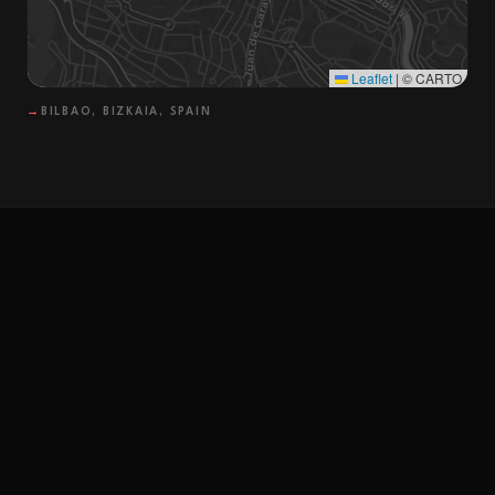
Leaflet
|
© CARTO
→
BILBAO, BIZKAIA, SPAIN