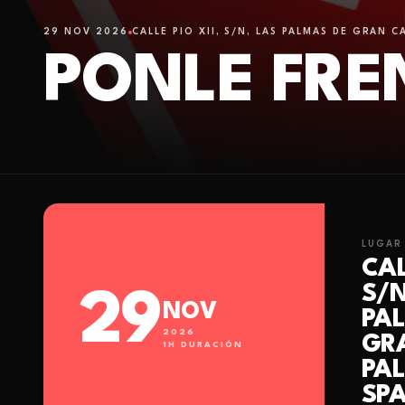
29 NOV 2026
CALLE PÍO XII, S/N, LAS PALMAS DE GRAN C
PONLE FRE
LUGAR
CAL
S/N
29
NOV
PA
2026
GR
1
H DURACIÓN
PAL
SPA