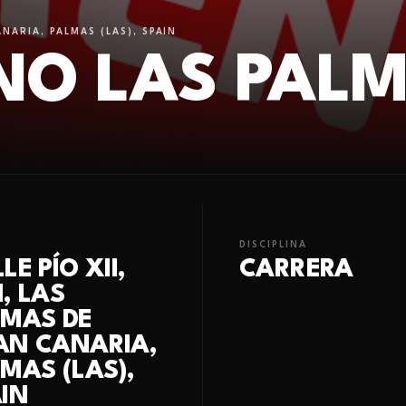
ANARIA, PALMAS (LAS), SPAIN
NO LAS PALM
DISCIPLINA
LE PÍO XII,
CARRERA
, LAS
LMAS DE
AN CANARIA,
MAS (LAS),
IN