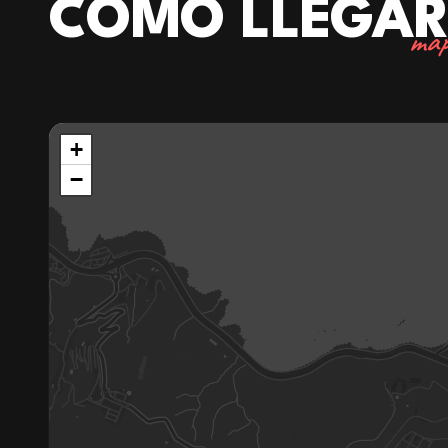
CÓMO LLEGA
map
+
−