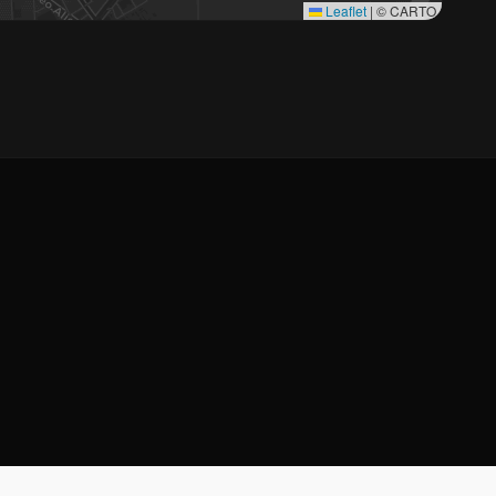
Leaflet
|
© CARTO