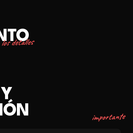
ENTO
los detalles
 Y
IÓN
importante