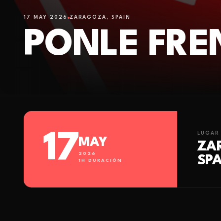
17 MAY 2026
ZARAGOZA, SPAIN
PONLE FRE
17
LUGAR
MAY
ZA
2026
SPA
1
H DURACIÓN