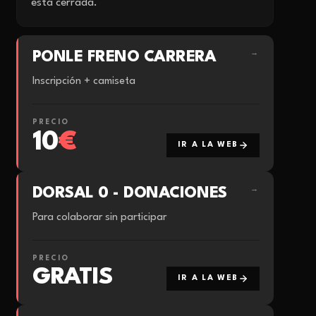
está cerrada.
PONLE FRENO CARRERA
→
Inscripción + camiseta
PRECIO
10
€
IR A LA WEB
DORSAL 0 - DONACIONES
→
Para colaborar sin participar
PRECIO
GRATIS
IR A LA WEB